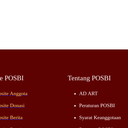
te POSBI
Tentang POSBI
site Anggota
AD ART
site Donasi
Peraturan POSBI
site Berita
Syarat Keanggotaan