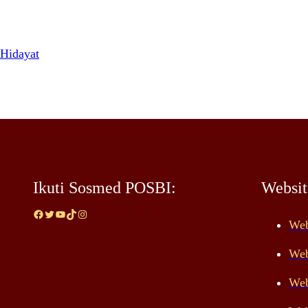
Hidayat
Ikuti Sosmed POSBI:
Websi
Facebook
Twitter
YouTube
TikTok
Instagram
Web
Web
Web