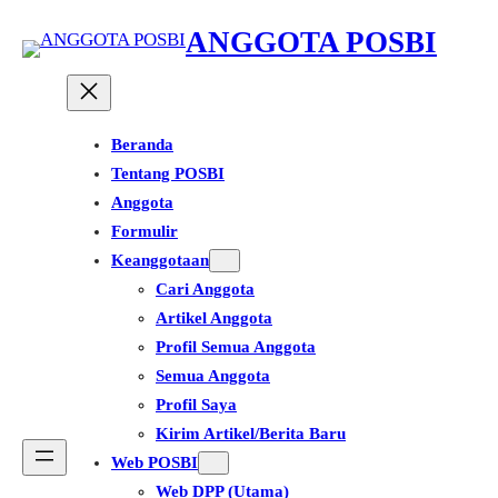
Lewati
ANGGOTA POSBI
ke
konten
Beranda
Tentang POSBI
Anggota
Formulir
Keanggotaan
Cari Anggota
Artikel Anggota
Profil Semua Anggota
Semua Anggota
Profil Saya
Kirim Artikel/Berita Baru
Web POSBI
Web DPP (Utama)