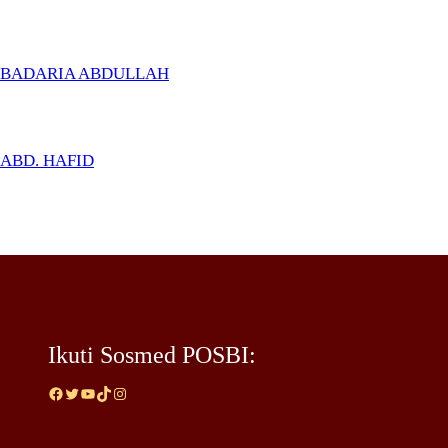
BADARIA ABDULLAH
ABD. HAFID
Ikuti Sosmed POSBI:
Facebook
Twitter
YouTube
TikTok
Instagram