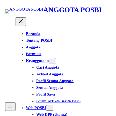
Lewati
ANGGOTA POSBI
ke
konten
Beranda
Tentang POSBI
Anggota
Formulir
Keanggotaan
Cari Anggota
Artikel Anggota
Profil Semua Anggota
Semua Anggota
Profil Saya
Kirim Artikel/Berita Baru
Web POSBI
Web DPP (Utama)