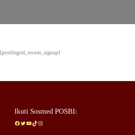
[profilegrid_recent_signup]
Ikuti Sosmed POSBI:
Facebook
Twitter
YouTube
TikTok
Instagram