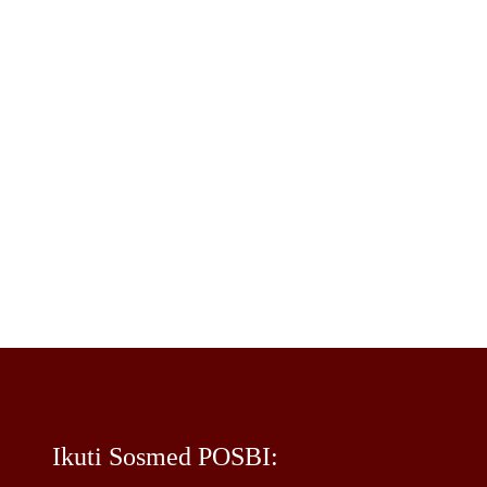
Morowali Utara, Provinsi Sulawesi Tengah
Berkat keaktifan tersebut, SK Definitif
Kepengurusan Dewan Pimpinan Daerah
Kabupaten Morowali Utara pun diterbitkan
Dewan Pimpinan Pusat (DPP) POSBI Jakarta.
Know More
Ikuti Sosmed POSBI: