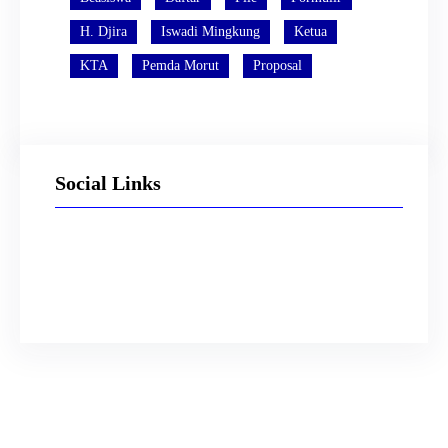
H. Djira
Iswadi Mingkung
Ketua
KTA
Pemda Morut
Proposal
Social Links
Facebook
Twitter
LinkedIn
Instagram