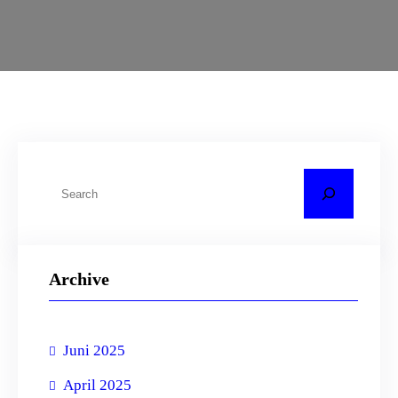
C
a
r
i
Archive
Juni 2025
April 2025