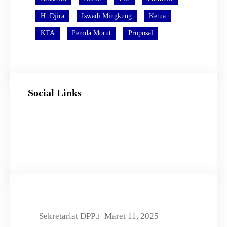
H. Djira
Iswadi Mingkung
Ketua
KTA
Pemda Morut
Proposal
Social Links
Facebook
Twitter
LinkedIn
Instagram
Sekretariat DPP
Maret 11, 2025