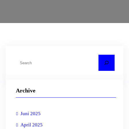
C
a
r
i
Archive
Juni 2025
April 2025