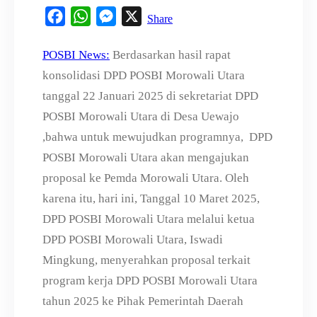
F
W
M
X
Share
a
h
e
POSBI News:
Berdasarkan hasil rapat
c
a
s
konsolidasi DPD POSBI Morowali Utara
e
t
s
tanggal 22 Januari 2025 di sekretariat DPD
b
s
e
o
A
n
POSBI Morowali Utara di Desa Uewajo
o
p
g
,bahwa untuk mewujudkan programnya, DPD
k
p
e
POSBI Morowali Utara akan mengajukan
r
proposal ke Pemda Morowali Utara. Oleh
karena itu, hari ini, Tanggal 10 Maret 2025,
DPD POSBI Morowali Utara melalui ketua
DPD POSBI Morowali Utara, Iswadi
Mingkung, menyerahkan proposal terkait
program kerja DPD POSBI Morowali Utara
tahun 2025 ke Pihak Pemerintah Daerah